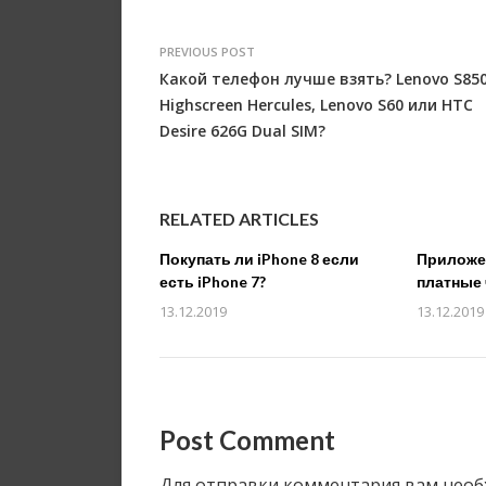
PREVIOUS POST
Какой телефон лучше взять? Lenovo S850
Highscreen Hercules, Lenovo S60 или HTC
Desire 626G Dual SIM?
RELATED ARTICLES
Покупать ли iPhone 8 если
Приложен
есть iPhone 7?
платные 
13.12.2019
13.12.2019
Post Comment
Для отправки комментария вам нео