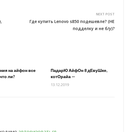
NEXT POST
,
Где купить Lenovo s850 подешевле? (НЕ
подделку и не б/у)?
ия на айфон все
ПадарЮ АйфОн 8 дЕвуШке,
что ли?
котОрайа —
13.12.2019
бходимо
авторизоваться
.