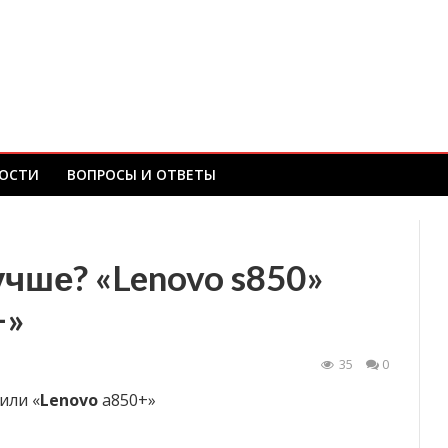
ОСТИ
ВОПРОСЫ И ОТВЕТЫ
чше? «Lenovo s850»
+»
35
0
 или «
Lenovo
a850+»