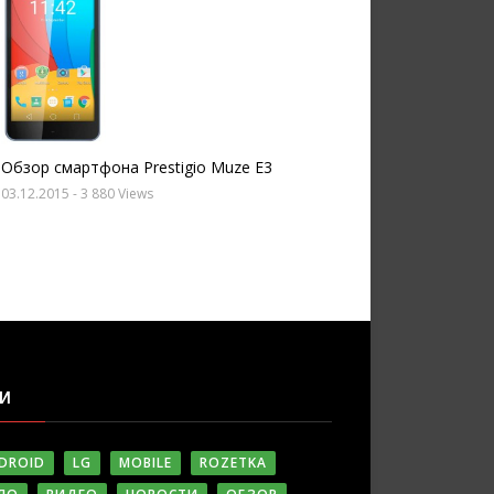
Обзор смартфона Prestigio Muze E3
03.12.2015
- 3 880 Views
ГИ
DROID
LG
MOBILE
ROZETKA