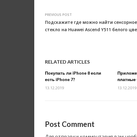
PREVIOUS POST
Подскажите где можно найти сенсорное
стекло на Huawei Ascend Y511 белого цв
RELATED ARTICLES
Покупать ли iPhone 8 если
Приложен
есть iPhone 7?
платные 
13.12.2019
13.12.2019
Post Comment
Для отправки комментария вам нео