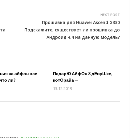
NEXT POST
Прошивка для Huawei Ascend G330
ета
Подскажите, существует ли прошивка до
Андроид 4.4 на данную модель?
ия на айфон все
ПадарЮ АйфОн 8 дЕвуШке,
что ли?
котОрайа —
13.12.2019
бходимо
авторизоваться
.