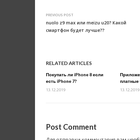
PREVIOUS POST
nuolo z9 max или meizu u20? Какой
смартфон будет лучше??
RELATED ARTICLES
Покупать ли iPhone 8 если
Приложен
есть iPhone 7?
платные 
13.12.2019
13.12.2019
Post Comment
Для отправки комментария вам нео