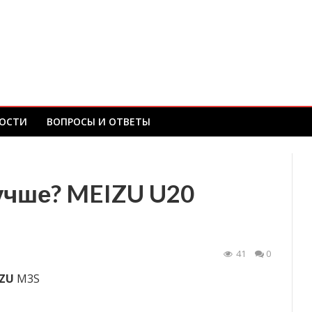
ОСТИ
ВОПРОСЫ И ОТВЕТЫ
учше? MEIZU U20
41
0
ZU
M3S