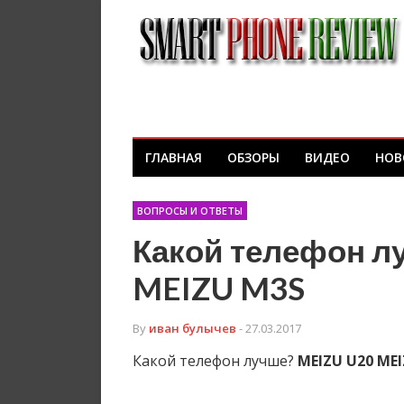
ГЛАВНАЯ
ОБЗОРЫ
ВИДЕО
НОВ
ВОПРОСЫ И ОТВЕТЫ
Какой телефон л
MEIZU M3S
By
иван булычев
- 27.03.2017
Какой телефон лучше?
MEIZU
U20
MEI