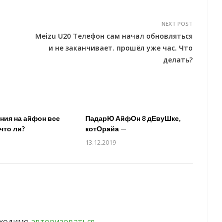
NEXT POST
Meizu U20 Телефон сам начал обновляться
и не заканчивает. прошёл уже час. Что
делать?
ия на айфон все
ПадарЮ АйфОн 8 дЕвуШке,
что ли?
котОрайа —
13.12.2019
бходимо
авторизоваться
.