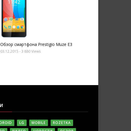
Обзор смартфона Prestigio Muze E3
03.12.2015
- 3 880 Views
ГИ
DROID
LG
MOBILE
ROZETKA