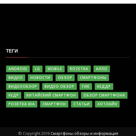
ТЕГИ
ANDROID
LG
MOBILE
ROZETKA
АЛЛО
ВИДЕО
НОВОСТИ
ОБЗОР
СМАРТФОНЫ
ВИДЕООБЗОР
ВИДЕО ОБЗОР
ГИК
КЕДДР
КЕДР
КИТАЙСКИЙ СМАРТФОН
ОБЗОР СМАРТФОНА
РОЗЕТКА ЮА
СМАРТФОН
СТАТЬИ
ХОТЛАЙН
© Copyright 2016
Cмартфоны обзоры и информация