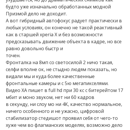
будто уже изначально обработанных модной
Призмой дело не доходит.
А вот гибридный автофокус радует практически в
любых условиях, он конечно не такой реактивный
как в старшей xperia X и без возможности
предсказывать движение объекта в кадре, но все
равно довольно быстр и
точен.
Фронталка на 8мп со светосилой 2 ничо такая,
селфи вполне ок, не стыдно людям показать, но
видали мы и куда более качественные
фронтальные камеры и с 5ю мегапикселями.
Видео XA пишет в full hd при 30 кс с битерейтом 17
мбит и моно звуком, нет ни 60 кадров
в секунду, ни слоу мо ни 4К, качество нормальное,
ничего особенного и не ужасно, цифровой
стабилизатор стедишот проявил себя от чего-то
хуже чем во флагманских моделях, возможно дело