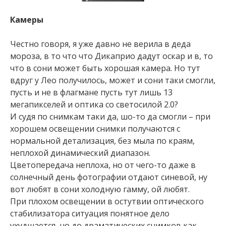
Камеры
Честно говоря, я уже давно не верила в деда
мороза, в то что что Дикаприо дадут оскар и в, то
что в сони может быть хорошая камера. Но тут
вдруг у Лео получилось, может и сони таки смогли,
пусть и не в флагмане пусть тут лишь 13
мегапикселей и оптика со светосилой 2.0?
И судя по снимкам таки да, шо-то да смогли – при
хорошем освещении снимки получаются с
нормальной детализация, без мыла по краям,
неплохой динамический диапазон.
Цветопередача неплоха, но от чего-то даже в
солнечный день фотографии отдают синевой, ну
вот любят в сони холодную гамму, ой любят.
При плохом освещении в остутвии оптического
стабилизатора ситуация понятное дело
ухудшается, но до драматических снимков как