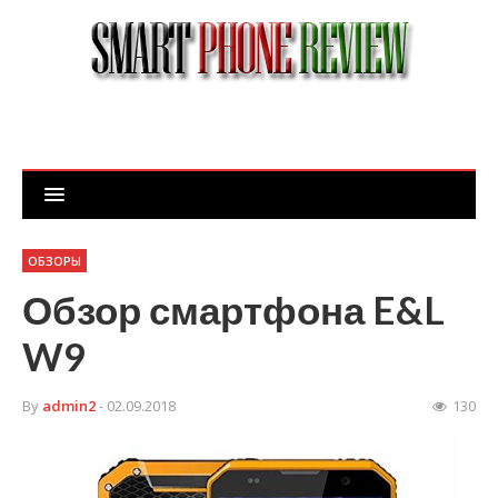
ОБЗОРЫ
Обзор смартфона E&L
W9
By
admin2
- 02.09.2018
130