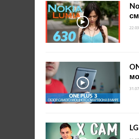
No
см
22.03
ON
мо
31.07
LG