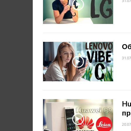
31.07
Об
31.07
Hu
пр
20.07