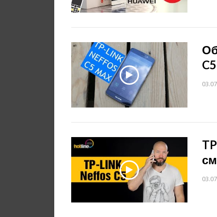
Об
C5
03.07
TP
см
03.07