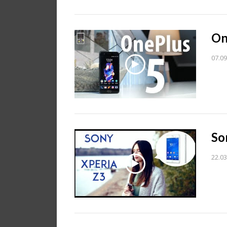
On
07.09
So
22.03