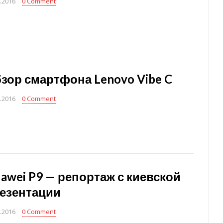
.2016
0 Comment
зор смартфона Lenovo Vibe C
.2016
0 Comment
awei P9 — репортаж с киевской
езентации
.2016
0 Comment