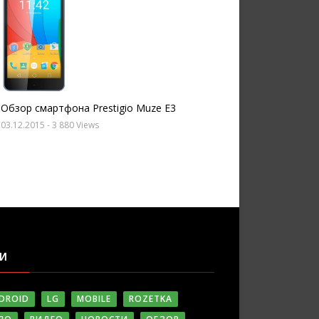
Обзор смартфона Prestigio Muze E3
03.12.2015
- 3 880 Views
ГИ
DROID
LG
MOBILE
ROZETKA