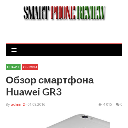
HUAWEI
ОБЗОРЫ
Обзор смартфона
Huawei GR3
By
admin2
- 01.08.2016
4 015
0