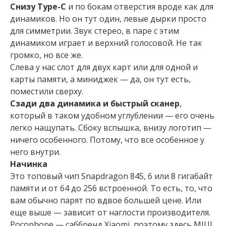
Снизу Type-C
и по бокам отверстия вроде как для
динамиков. Но он тут один, левые дырки просто
для симметрии. Звук стерео, в паре с этим
динамиком играет и верхний голосовой. Не так
громко, но все же.
Слева у нас слот для двух карт или для одной и
карты памяти, а миниджек — да, он тут есть,
поместили сверху.
Сзади два динамика и быстрый сканер
,
который в таком удобном углублении — его очень
легко нащупать. Сбоку вспышка, внизу логотип —
ничего особенного. Потому, что все особенное у
него внутри.
Начинка
Это топовый чип Snapdragon 845, 6 или 8 гигабайт
памяти и от 64 до 256 встроенной. То есть, то, что
вам обычно парят по вдвое большей цене. Или
еще выше — зависит от наглости производителя.
Pocophone — саббренд Xiaomi, поэтому здесь MIUI,