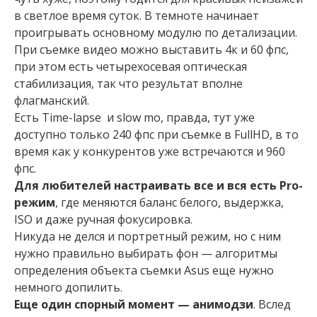
в светлое время суток. В темноте начинает
проигрывать основному модулю по детализации.
При съемке видео можно выставить 4к и 60 фпс,
при этом есть четырехосевая оптическая
стабилизация, так что результат вполне
флагманский.
Есть Time-lapse и slow mo, правда, тут уже
доступно только 240 фпс при съемке в FullHD, в то
время как у конкурентов уже встречаются и 960
фпс.
Для любителей настраивать все и вся есть Pro-
режим
, где меняются баланс белого, выдержка,
ISO и даже ручная фокусировка.
Никуда не делся и портретный режим, но с ним
нужно правильно выбирать фон — алгоритмы
определения объекта съемки Asus еще нужно
немного допилить.
Еще один спорный момент — анимодзи
. Вслед