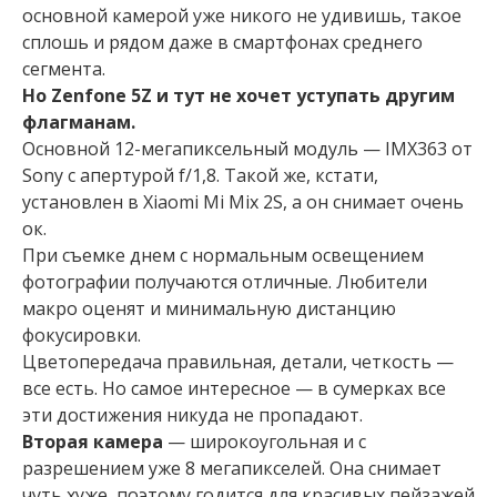
основной камерой уже никого не удивишь, такое
сплошь и рядом даже в смартфонах среднего
сегмента.
Но Zenfone 5Z и тут не хочет уступать другим
флагманам.
Основной 12-мегапиксельный модуль — IMX363 от
Sony с апертурой f/1,8. Такой же, кстати,
установлен в Xiaomi Mi Mix 2S, а он снимает очень
ок.
При съемке днем с нормальным освещением
фотографии получаются отличные. Любители
макро оценят и минимальную дистанцию
фокусировки.
Цветопередача правильная, детали, четкость —
все есть. Но самое интересное — в сумерках все
эти достижения никуда не пропадают.
Вторая камера
— широкоугольная и с
разрешением уже 8 мегапикселей. Она снимает
чуть хуже, поэтому годится для красивых пейзажей