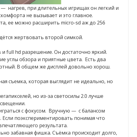
 — нагрев, при длительных игрищах он легкий и
искомфорта не вызывает и это главное.
а, ее можно расширить micro-sd аж до 256
дётся жертвовать второй симкой.
и full hd разрешение. Он достаточно яркий.
ие углы обзора и приятные цвета. Есть два
ртный. В общем же дисплей довольно хорош.
нная съемка, которая выглядит не идеально, но
гапикселей, но из-за светосилы 2.0 лучше
освещении.
граться с фокусом. Вручную — с балансом
и. Если поэкспериментировать понимая что
впечатляющего результата.
ьно забавная фишка. Съёмка происходит долго,