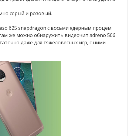
ёмно серый и розовый.
езо 625 snapdragon с восьми ядерным процем,
 там же можно обнаружить видеочип adreno 506
статочно даже для тяжеловесных игр, с ними