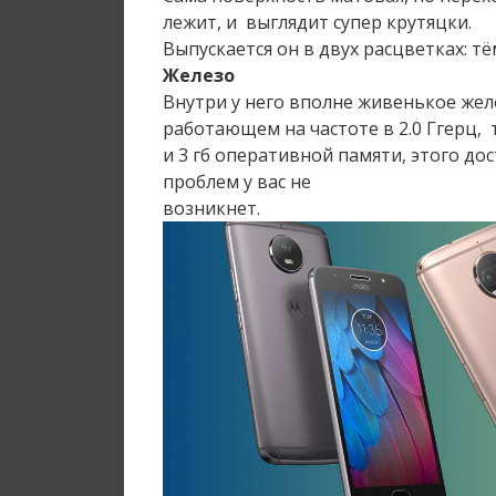
лежит, и выглядит супер крутяцки.
Выпускается он в двух расцветках: т
Железо
Внутри у него вполне живенькое жел
работающем на частоте в 2.0 Ггерц,
и 3 гб оперативной памяти, этого до
проблем у вас не
возникнет.