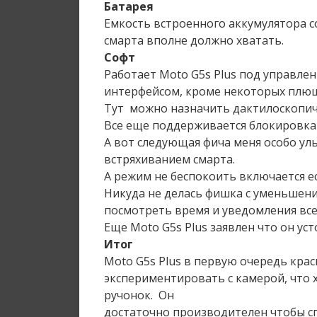
Батарея
Емкость встроенного аккумулятора с
смарта вполне должно хватать.
Софт
Работает Moto G5s Plus под управлен
интерфейсом, кроме некоторых плюш
Тут можно назначить дактилоскопиче
Все еще поддерживается блокировка 
А вот следующая фича меня особо у
встряхиванием смарта.
А режим не беспокоить включается ес
Никуда не делась фишка с уменьшени
посмотреть время и уведомления все
Еще Moto G5s Plus заявлен что он уст
Итог
Moto G5s Plus в первую очередь кра
экспериментировать с камерой, что
ручонок. Он
достаточно производителен чтобы с