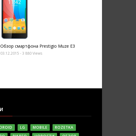
Обзор смартфона Prestigio Muze E3
03.12.2015
- 3 880 Views
ГИ
DROID
LG
MOBILE
ROZETKA