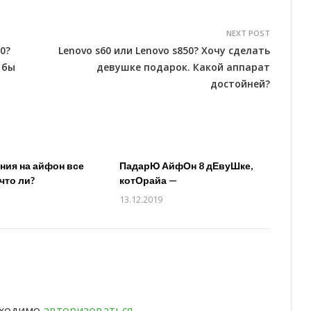
NEXT POST
0?
Lenovo s60 или Lenovo s850? Хочу сделать
 бы
девушке подарок. Какой аппарат
достойней?
ия на айфон все
ПадарЮ АйфОн 8 дЕвуШке,
что ли?
котОрайа —
13.12.2019
бходимо
авторизоваться
.