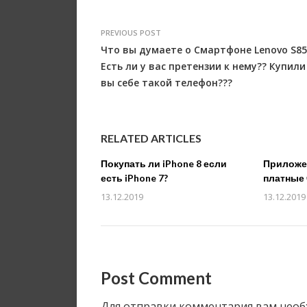
PREVIOUS POST
Что вы думаете о Смартфоне Lenovo S85
Есть ли у вас претензии к нему?? Купили
вы себе такой телефон???
RELATED ARTICLES
Покупать ли iPhone 8 если
Приложен
есть iPhone 7?
платные 
13.12.2019
13.12.2019
Post Comment
Для отправки комментария вам нео