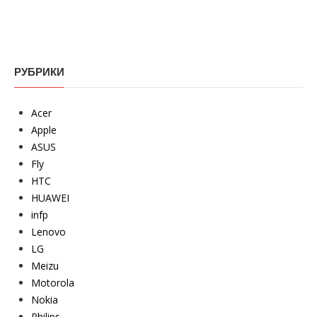
РУБРИКИ
Acer
Apple
ASUS
Fly
HTC
HUAWEI
infp
Lenovo
LG
Meizu
Motorola
Nokia
Philips