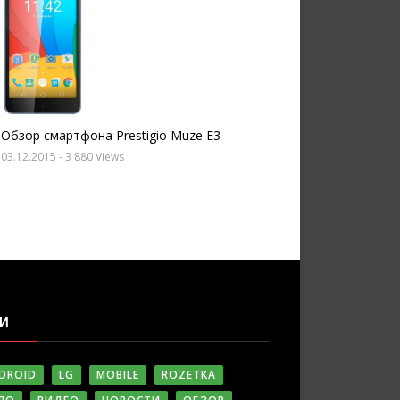
Обзор смартфона Prestigio Muze E3
03.12.2015
- 3 880 Views
ГИ
DROID
LG
MOBILE
ROZETKA