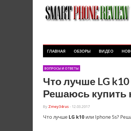
ГЛАВНАЯ
ОБЗОРЫ
ВИДЕО
НОВ
ВОПРОСЫ И ОТВЕТЫ
Что лучше LG k10 
Решаюсь купить н
By
Zmey34rus
- 12.03.2017
Что лучше
LG
k10
или Iphone 5s? Реш