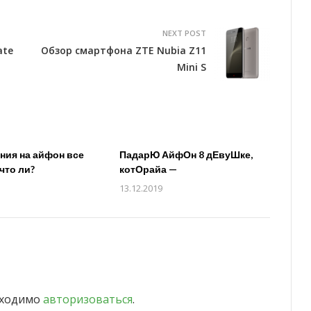
NEXT POST
ate
Обзор смартфона ZTE Nubia Z11
Mini S
ия на айфон все
ПадарЮ АйфОн 8 дЕвуШке,
что ли?
котОрайа —
13.12.2019
бходимо
авторизоваться
.