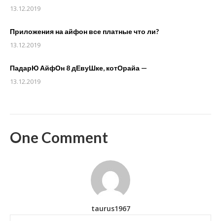
13.12.2019
Приложения на айфон все платные что ли?
13.12.2019
ПадарЮ АйфОн 8 дЕвуШке, котОрайа —
13.12.2019
One Comment
taurus1967