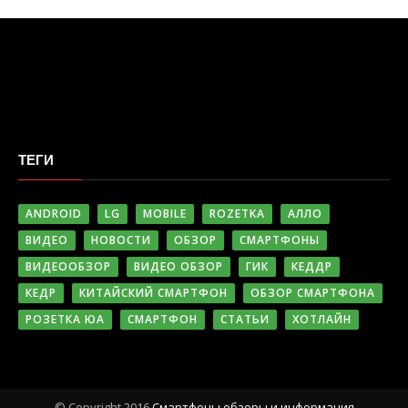
ТЕГИ
ANDROID
LG
MOBILE
ROZETKA
АЛЛО
ВИДЕО
НОВОСТИ
ОБЗОР
СМАРТФОНЫ
ВИДЕООБЗОР
ВИДЕО ОБЗОР
ГИК
КЕДДР
КЕДР
КИТАЙСКИЙ СМАРТФОН
ОБЗОР СМАРТФОНА
РОЗЕТКА ЮА
СМАРТФОН
СТАТЬИ
ХОТЛАЙН
© Copyright 2016
Cмартфоны обзоры и информация