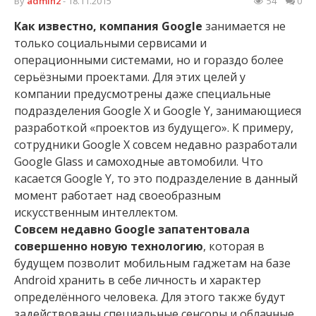
By
admin2
- 18.11.2015
54
0
Как известно, компания Google
занимается не
только социальными сервисами и
операционными системами, но и гораздо более
серьёзными проектами. Для этих целей у
компании предусмотрены даже специальные
подразделения Google X и Google Y, занимающиеся
разработкой «проектов из будущего». К примеру,
сотрудники Google X совсем недавно разработали
Google Glass и самоходные автомобили. Что
касается Google Y, то это подразделение в данный
момент работает над своеобразным
искусственным интеллектом.
Совсем недавно Google запатентовала
совершенно новую технологию
, которая в
будущем позволит мобильным гаджетам на базе
Android хранить в себе личность и характер
определённого человека. Для этого также будут
задействованы специальные сенсоры и облачные