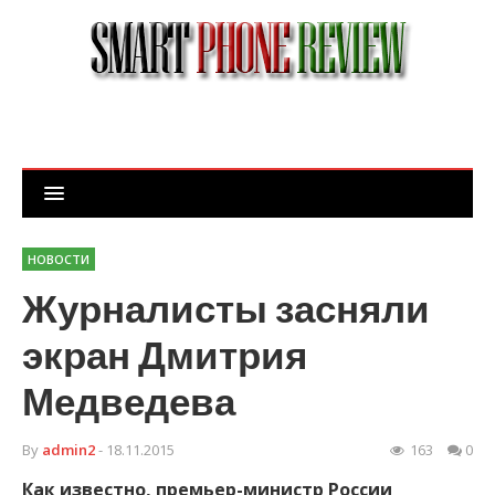
НОВОСТИ
Журналисты засняли
экран Дмитрия
Медведева
By
admin2
- 18.11.2015
163
0
Как известно, премьер-министр России