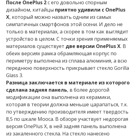
После OnePlus 2
с его довольно спорным
дизайном, китайцы
приятно удивили с OnePlus
X
, который можно назвать одним из самых
симпатичных смартфонов этой осени. И дело не
только в материалах, а скорее в том как выглядит
устройство в целом. С точки зрения применяемых
материалов существует
две версии OnePlus X
. В
обеих версиях рамка обрамляющая корпус по
периметру выполнена из сплава алюминия, а всю
переднюю поверхность прикрывает стекло Gorilla
Glass 3.
Разница заключается в материале из которого
сделана задняя панель
, в более дорогой
модификации она выполнена из керамики,
которая в теории должна меньше царапаться, т.к.
по утверждению производителя имеет твердость
8,5 по шкале Мооса. В обзоре участвует недорогая
версия OnePlus X, в ней задняя панель выполнена
из закаленного стекла. На стекло нанесено