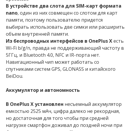
В устройстве два слота для SIM-карт формата
nano
, один из них совмещен со слотом для карт
памяти, поэтому пользователю придется
выбирать использовать две симки или расширить
объем внутренней памяти.
Из беспроводных интерфейсов в OnePlus X
есть
Wi-Fi b/g/n, правда не поддерживающий частоту в
5ГГц, и Bluetooth 4.0, NFC и IR-порта нет.
Навигационный чип может работать со
спутниками систем GPS, GLONASS и китайского
BeiDou.
Аккумулятор и автономность
В OnePlus X установлен
несъемный аккумулятор
емкостью 2525 мАч, цифра далеко не рекордная,
но достаточная для того чтобы при средней
нагрузке смартфон доживал до поздней ночи при