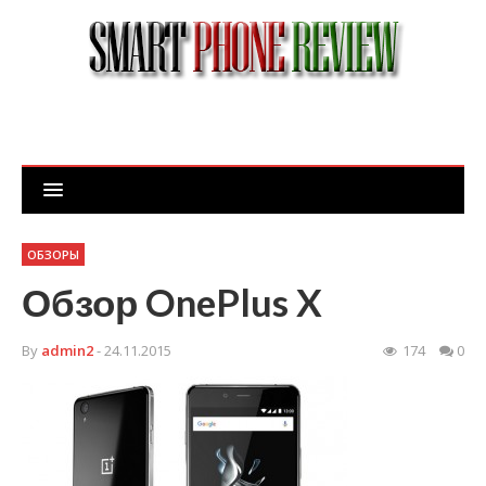
ОБЗОРЫ
Обзор OnePlus X
By
admin2
- 24.11.2015
174
0