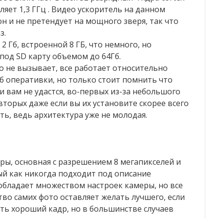
ляет 1,3 ГГц . Видео ускоритель на данном
 он и не претендует на мощного зверя, так что
з.
 Гб, встроенной 8 ГБ, что немного, но
 под SD карту объемом до 64Гб.
o не вызывает, все работает относительно
Гб оперативки, но только стоит помнить что
 вам не удастся, во-первых из-за небольшого
вторых даже если вы их установите скорее всего
ь, ведь архитектура уже не молодая.
еры, основная с разрешением 8 мегапикселей и
й как никогда подходит под описание
 обладает множеством настроек камеры, но все
тво самих фото оставляет желать лучшего, если
ть хороший кадр, но в большинстве случаев