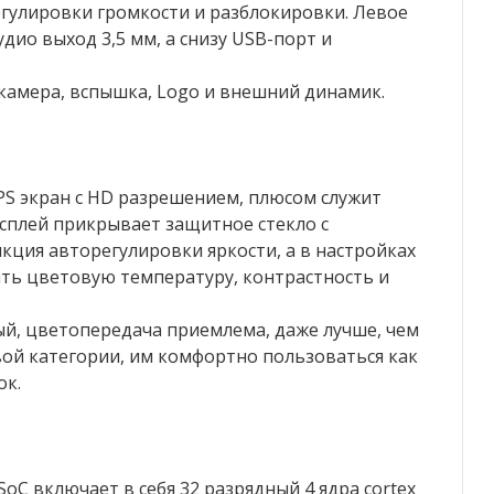
гулировки громкости и разблокировки. Левое
дио выход 3,5 мм, а снизу USB-порт и
камера, вспышка, Logo и внешний динамик.
PS экран с HD разрешением, плюсом служит
сплей прикрывает защитное стекло с
кция авторегулировки яркости, а в настройках
нять цветовую температуру, контрастность и
й, цветопередача приемлема, даже лучше, чем
ой категории, им комфортно пользоваться как
ок.
oC включает в себя 32 разрядный 4 ядра cortex