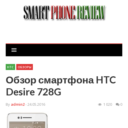
HTC
ОБЗОРЫ
Обзор смартфона HTC
Desire 728G
By
admin2
- 24.05.2016
1 020
0