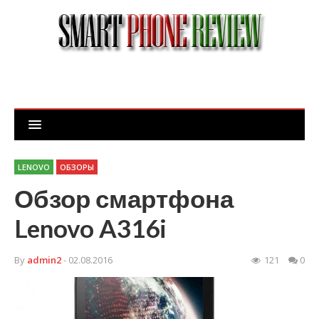
LENOVO
ОБЗОРЫ
Обзор смартфона
Lenovo A316i
By
admin2
- 02.08.2016
121
0