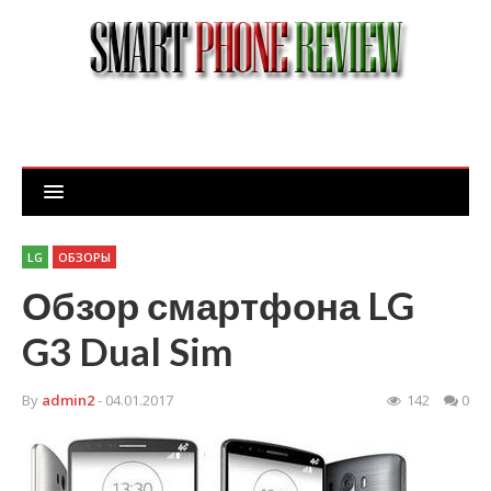
LG
ОБЗОРЫ
Обзор смартфона LG
G3 Dual Sim
By
admin2
- 04.01.2017
142
0