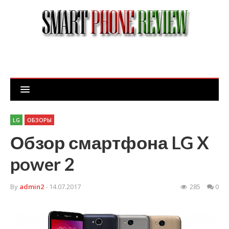
LG
ОБЗОРЫ
Обзор смартфона LG X
power 2
By
admin2
- 14.07.2017
285
0