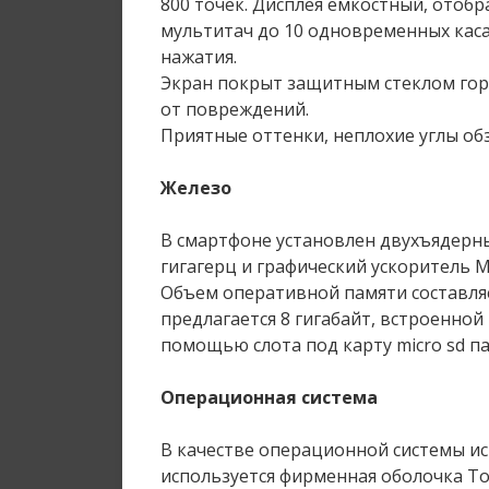
800 точек. Дисплея емкостный, отоб
мультитач до 10 одновременных каса
нажатия.
Экран покрыт защитным стеклом гор
от повреждений.
Приятные оттенки, неплохие углы обз
Железо
В смартфоне установлен двухъядерный
гигагерц и графический ускоритель M
Объем оперативной памяти составляе
предлагается 8 гигабайт, встроенной 
помощью слота под карту micro sd па
Операционная система
В качестве операционной системы испо
используется фирменная оболочка Tou