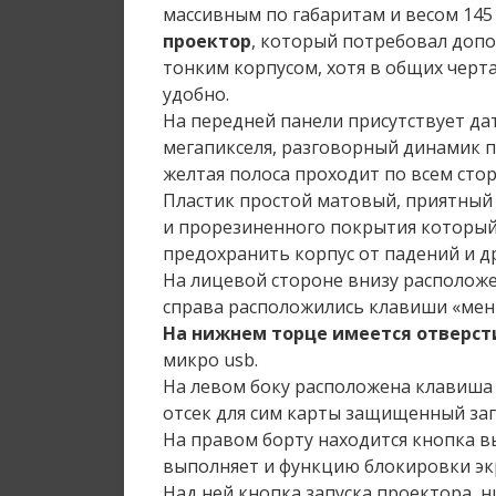
массивным по габаритам и весом 145
проектор
, который потребовал допо
тонким корпусом, хотя в общих черта
удобно.
На передней панели присутствует дат
мегапикселя, разговорный динамик п
желтая полоса проходит по всем сто
Пластик простой матовый, приятный 
и прорезиненного покрытия который 
предохранить корпус от падений и д
На лицевой стороне внизу расположе
справа расположились клавиши «меню
На нижнем торце имеется отверс
микро usb.
На левом боку расположена клавиша 
отсек для сим карты защищенный заг
На правом борту находится кнопка в
выполняет и функцию блокировки эк
Над ней кнопка запуска проектора, н