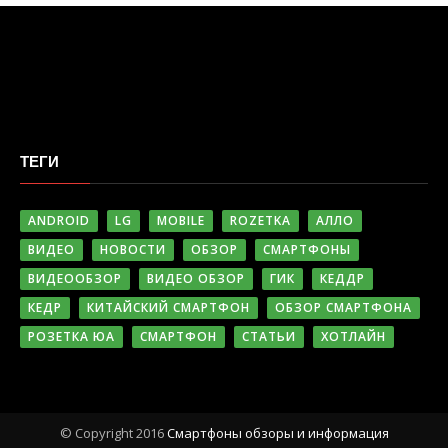
ТЕГИ
ANDROID
LG
MOBILE
ROZETKA
АЛЛО
ВИДЕО
НОВОСТИ
ОБЗОР
СМАРТФОНЫ
ВИДЕООБЗОР
ВИДЕО ОБЗОР
ГИК
КЕДДР
КЕДР
КИТАЙСКИЙ СМАРТФОН
ОБЗОР СМАРТФОНА
РОЗЕТКА ЮА
СМАРТФОН
СТАТЬИ
ХОТЛАЙН
© Copyright 2016
Cмартфоны обзоры и информация