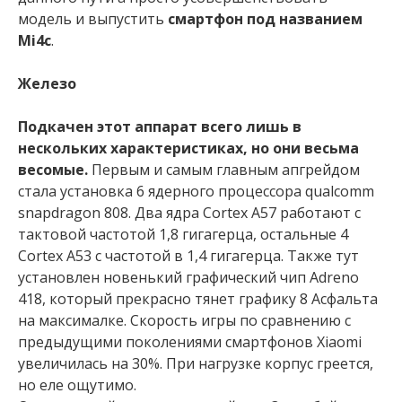
модель и выпустить
смартфон под названием
Mi4c
.
Железо
Подкачен этот аппарат всего лишь в
нескольких характеристиках, но они весьма
весомые.
Первым и самым главным апгрейдом
стала установка 6 ядерного процессора qualcomm
snapdragon 808. Два ядра Сortex A57 работают с
тактовой частотой 1,8 гигагерца, остальные 4
Сortex A53 с частотой в 1,4 гигагерца. Также тут
установлен новенький графический чип Adreno
418, который прекрасно тянет графику 8 Асфальта
на максималке. Скорость игры по сравнению с
предыдущими поколениями смартфонов Xiaomi
увеличилась на 30%. При нагрузке корпус греется,
но еле ощутимо.