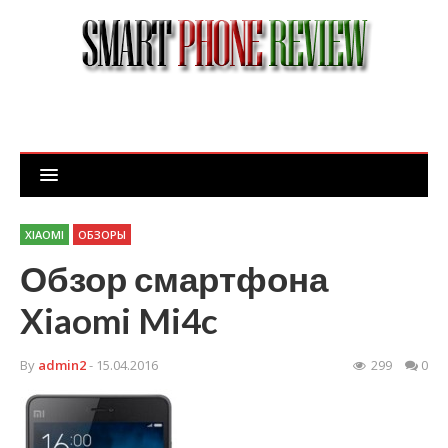
XIAOMI
ОБЗОРЫ
Обзор смартфона
Xiaomi Mi4c
By
admin2
- 15.04.2016
299
0