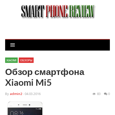
XIAOMI
ОБЗОРЫ
Обзор смартфона
Xiaomi Mi5
By
admin2
- 04.03.2016
83
0