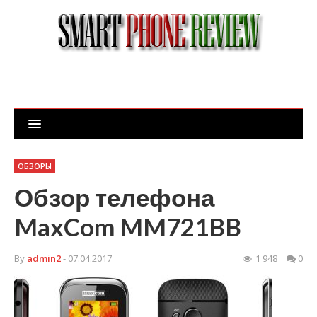
ОБЗОРЫ
Обзор телефона
MaxCom MM721BB
By
admin2
- 07.04.2017
1 948
0