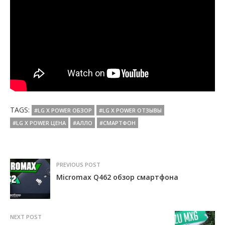
TAGS:
#LG X POWER ОБЗОР
#LG X POWER ОТЗЫВЫ
#LG X POWER ЦЕНА
#АЛЛО
#СМАРТФОН
PREVIOUS POST
Micromax Q462 обзор смартфона
NEXT POST