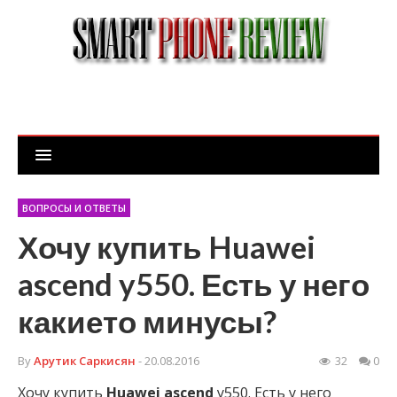
ВОПРОСЫ И ОТВЕТЫ
Хочу купить Huawei
ascend y550. Есть у него
какието минусы?
By
Арутик Саркисян
- 20.08.2016
32
0
Хочу купить
Huawei
ascend
y550. Есть у него