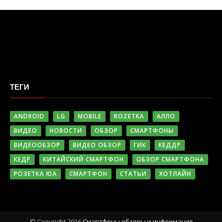
ТЕГИ
ANDROID
LG
MOBILE
ROZETKA
АЛЛО
ВИДЕО
НОВОСТИ
ОБЗОР
СМАРТФОНЫ
ВИДЕООБЗОР
ВИДЕО ОБЗОР
ГИК
КЕДДР
КЕДР
КИТАЙСКИЙ СМАРТФОН
ОБЗОР СМАРТФОНА
РОЗЕТКА ЮА
СМАРТФОН
СТАТЬИ
ХОТЛАЙН
© Copyright 2016
Cмартфоны обзоры и информация