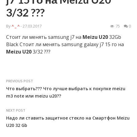
3/32 ???
By
^ _ ^
- 27.03.2017
75
0
Стоит ли менять samsung j7 на
Meizu
U20
32Gb
Black Стоит ли менять samsung galaxy j7 15 го на
Meizu
U20
3/32 ???
PREVIOUS POST
Что выбрать??? Что лучше выбрать к покупке meizu
m3 note или meizu u20??
NEXT POST
Надо ли ставить защитное стекло на Смартфон Meizu
U20 32 Gb