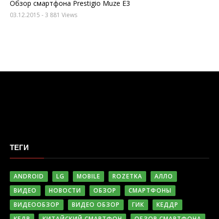
Обзор смартфона Prestigio Muze E3
03.12.2015
- 3 881 Views
ТЕГИ
ANDROID
LG
MOBILE
ROZETKA
АЛЛО
ВИДЕО
НОВОСТИ
ОБЗОР
СМАРТФОНЫ
ВИДЕООБЗОР
ВИДЕО ОБЗОР
ГИК
КЕДДР
КЕДР
КИТАЙСКИЙ СМАРТФОН
ОБЗОР СМАРТФОНА