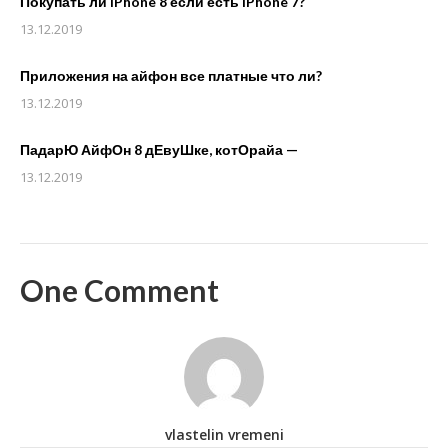
Покупать ли iPhone 8 если есть iPhone 7?
13.12.2019
Приложения на айфон все платные что ли?
13.12.2019
ПадарЮ АйфОн 8 дЕвуШке, котОрайа —
13.12.2019
One Comment
vlastelin vremeni