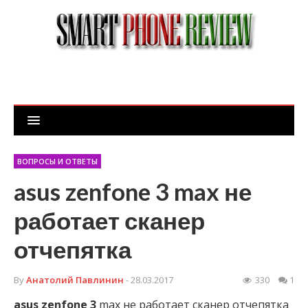
ВОПРОСЫ И ОТВЕТЫ
asus zenfone 3 max не
работает сканер
отчепятка
By
Анатолий Павлинин
- 28.03.2017
330
1
asus
zenfone
3
max не работает сканер отчепятка