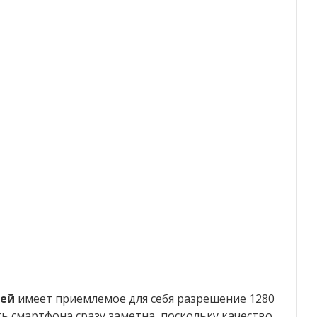
лей
имеет приемлемое для себя разрешение 1280
ь смартфона сразу заметна, поскольку качество