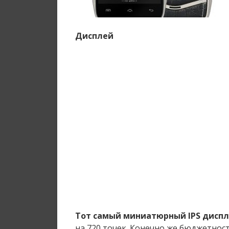
Дисплей
Тот самый миниатюрный IPS дисп
на 720 точек. Конечно же бюджетност