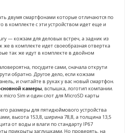
дать двумя смартфонами которые отличаются по
о в комплекте с эти устройством идет еще и
ury — кожзам для деловых встреч, а задник из
ак же в комплекте идет своеобразная отвертка
рые так же идут в комплекте в двойном
аловероятна, посудите сами, сначала открути
ути обратно. Другое дело, если кожзам
нель, и считайте в руках у вас новый смартфон.
основной камеры
, вспышка, логотип компании.
 micro Sim и один слот для MicroSD карты
 его размеры для пятидюймового устройства
ми, высота 153,8, ширина 78,8, а толщина 13,5
ащита от воды и влаги по стандарту IP67
лоты прикрыты заглушками. Но проверять, на