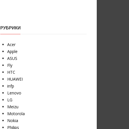
РУБРИКИ
Acer
Apple
ASUS
Fly
HTC
HUAWEI
infp
Lenovo
LG
Meizu
Motorola
Nokia
Philips