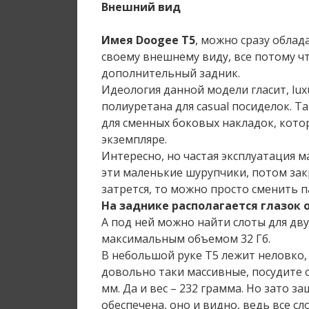
Внешний вид
Имея Doogee T5
, можно сразу обла
своему внешнему виду, все потому чт
дополнительный задник.
Идеология данной модели гласит, lux
полиуретана для casual посиделок. Т
для сменных боковых накладок, кото
экземпляре.
Интересно, но частая эксплуатация м
эти маленькие шурупчики, потом закр
затрется, то можно просто сменить па
На заднике располагается глазок 
А под ней можно найти слоты для двух
максимальным объемом 32 Гб.
В небольшой руке T5 лежит неловко,
довольно таки массивные, посудите са
мм. Да и вес – 232 грамма. Но зато з
обеспечена, оно и видно, ведь все с