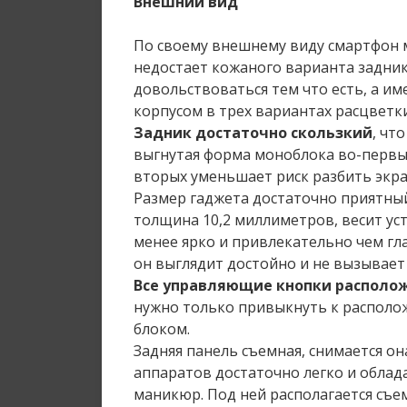
Внешний вид
По своему внешнему виду смартфон 
недостает кожаного варианта задник
довольствоваться тем что есть, а 
корпусом в трех вариантах расцветки
Задник достаточно скользкий
, чт
выгнутая форма моноблока во-первы
вторых уменьшает риск разбить экра
Размер гаджета достаточно приятный
толщина 10,2 миллиметров, весит ус
менее ярко и привлекательно чем гл
он выглядит достойно и не вызывает
Все управляющие кнопки располо
нужно только привыкнуть к располож
блоком.
Задняя панель съемная, снимается о
аппаратов достаточно легко и облад
маникюр. Под ней располагается съем