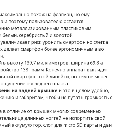
максимально похож на флагман, но ему
а и поэтому пользователю остается
именно металлизированным пластиковым
 белый, серебристый и золотой.
о увеличивает риск уронить смартфон но слегка
х делает смартфон более эргономичным а во
н.
 в высоту 139,7 миллиметров, ширина 69,8 а
тройство 138 грамм. Конечно аппарат выглядит
авный смартфон этой линейки, но тем не менее
 ощущение последнего шанса.
жены на задней крышке
и это в целом удобно,
ению и габаритам, чтобы не путать громкость с
на в отличие от крышек многих современных
ательница длинных ногтей не испортить свой
ный аккумулятор, слот для micro SD карты и двн