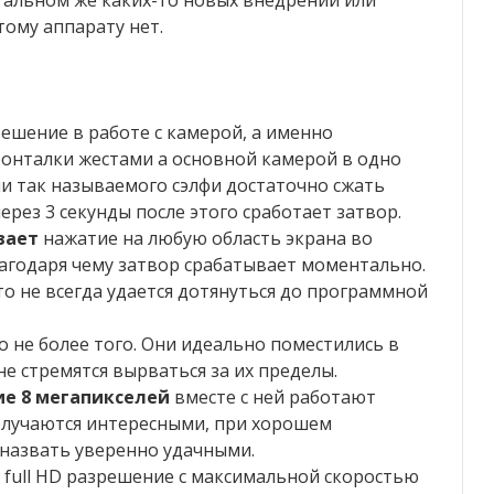
тальном же каких-то новых внедрений или
ому аппарату нет.
ешение в работе с камерой, а именно
онталки жестами а основной камерой в одно
ии так называемого сэлфи достаточно сжать
рез 3 секунды после этого сработает затвор.
вает
нажатие на любую область экрана во
агодаря чему затвор срабатывает моментально.
то не всегда удается дотянуться до программной
о не более того. Они идеально поместились в
не стремятся вырваться за их пределы.
е 8 мегапикселей
вместе с ней работают
олучаются интересными, при хорошем
назвать уверенно удачными.
 full HD разрешение с максимальной скоростью