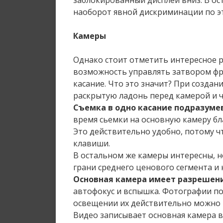
заблокированный дисплей вниз. В ос
наоборот явной дискриминации по эт
Камеры
Однако стоит отметить интересное р
возможность управлять затвором фр
касание. Что это значит? При создан
раскрытую ладонь перед камерой и че
Съемка в одно касание подразуме
время сьемки на основную камеру бл
Это действительно удобно, потому ч
клавиши.
В остальном же камеры интересны, н
грани среднего ценового сегмента и 
Основная камера имеет разрешени
автофокус и вспышка. Фотографии п
освещении их действительно можно 
Видео записывает основная камера в