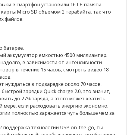
зыки в смартфон установили 16 ГБ памяти.
 карты Micro SD объемом 2 терабайта, так что
их файлов.
о батарее.
ный аккумулятор емкостью 4500 миллиампер.
 надолго, в зависимости от интенсивности
овор в течение 15 часов, смотреть видео 18
асов.
т нуждаться в подзарядке около 70 часов.
строй зарядки Quick charge 2.0, это значит,
овить до 27% заряда, а этого может хватить
й мере, если расходовать энергию экономно.
гии полностью заряжается чуть больше чем за
2 поддержка технологии USB on-the-go, ты
гой мобильный девайс и зарядить его батарею.