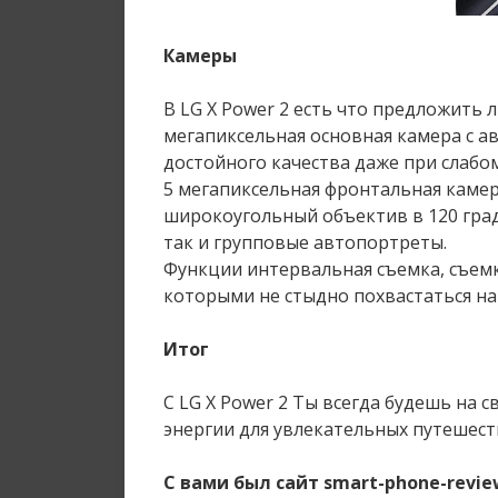
Камеры
В LG X Power 2 есть что предложить
мегапиксельная основная камера с а
достойного качества даже при слабо
5 мегапиксельная фронтальная каме
широкоугольный объектив в 120 гра
так и групповые автопортреты.
Функции интервальная съемка, съемк
которыми не стыдно похвастаться на 
Итог
С LG X Power 2 Ты всегда будешь на с
энергии для увлекательных путешест
С вами был сайт smart-phone-revi