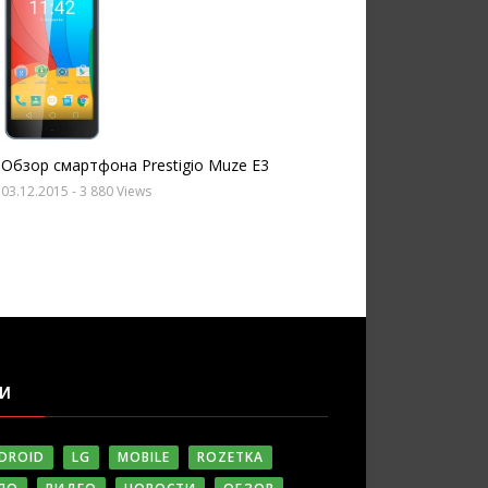
Обзор смартфона Prestigio Muze E3
03.12.2015
- 3 880 Views
ГИ
DROID
LG
MOBILE
ROZETKA