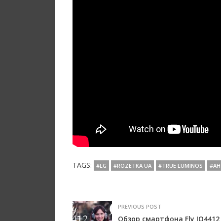
TAGS:
#LG
#ROZETKA UA
#TRUE LUMINOS
#АН
PREVIOUS POST
Обзор смартфона Fly IQ4412