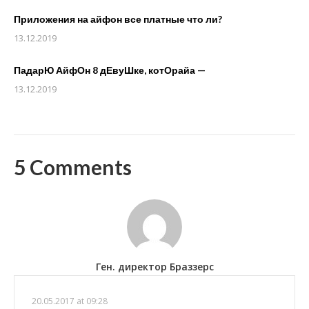
Приложения на айфон все платные что ли?
13.12.2019
ПадарЮ АйфОн 8 дЕвуШке, котОрайа —
13.12.2019
5 Comments
Ген. директор Браззерс
20.05.2017 at 09:28