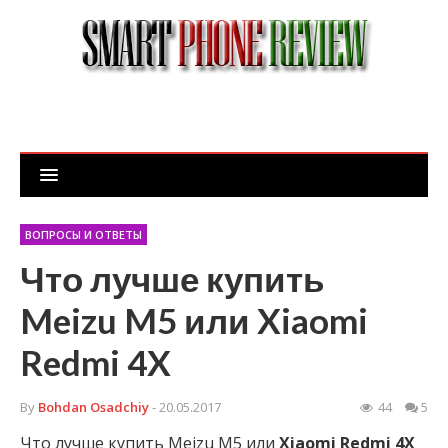
ВОПРОСЫ И ОТВЕТЫ
Что лучше купить
Meizu M5 или Xiaomi
Redmi 4X
By
Bohdan Osadchiy
- 20.05.2017
44
5
Что лучше купить Meizu M5 или
Xiaomi
Redmi
4X