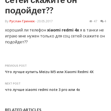
подойдет??
By
Руслан Гринюк
- 20.05.2017
47
4
хороший ли телефон
xiaomi
redmi
4x
я в танки не
играю мне нужен только для соц сетей скажите он
подойдет??
PREVIOUS POST
Что лучше купить Meizu M5 или Xiaomi Redmi 4X
NEXT POST
что лучше xiaomi redmi note 3 pro или 4x
RELATED ARTICLES